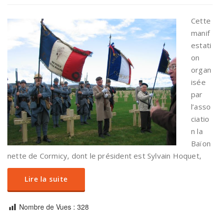
Cette
manif
estati
on
organ
isée
par
l’asso
ciatio
n la
Baïon
nette de Cormicy, dont le président est Sylvain Hoquet,
Lire la suite
Nombre de Vues :
328