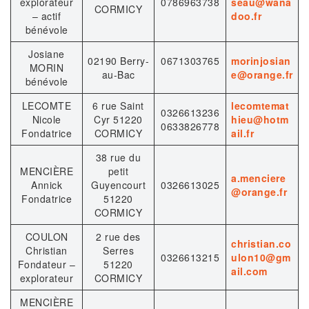
explorateur
0786963738
seau@wana
CORMICY
– actif
doo.fr
bénévole
Josiane
02190 Berry-
0671303765
morinjosian
MORIN
au-Bac
e@orange.fr
bénévole
LECOMTE
6 rue Saint
lecomtemat
0326613236
Nicole
Cyr 51220
hieu@hotm
0633826778
Fondatrice
CORMICY
ail.fr
38 rue du
MENCIÈRE
petit
a.menciere
Annick
Guyencourt
0326613025
@orange.fr
Fondatrice
51220
CORMICY
COULON
2 rue des
christian.co
Christian
Serres
0326613215
ulon10@gm
Fondateur –
51220
ail.com
explorateur
CORMICY
MENCIÈRE