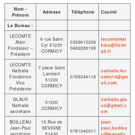
Nom -
Adresse
Téléphone
Couriel
Prénom
Le Bureau :
LECOMTE
6 rue Saint
lecomtemat
Alain
0326613236
Cyr 51220
hieu@hotm
Fondateur –
0682283108
CORMICY
ail.fr
Président
LECOMTE
7 place Saint
Nathalie
nathalie.lec
Lambert
Fondatrice
0769344118
omte14@gm
51220
Vice
ail.com
CORMICY
Présidente
GLAUX
nathalie.gla
51220
Nathalie
ux@gmail.c
CORMICY
secrétaire
om
BOILLEAU
15 Rue de
jean-
Jean-Paul
SEVIGNE
paul.boillea
0781342011
secrétaire
51430
u@wanado