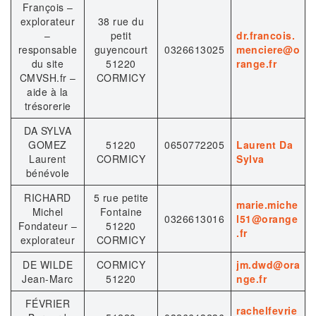
François –
explorateur
38 rue du
–
petit
dr.francois.
responsable
guyencourt
0326613025
menciere@o
du site
51220
range.fr
CMVSH.fr –
CORMICY
aide à la
trésorerie
DA SYLVA
GOMEZ
51220
0650772205
Laurent Da
Laurent
CORMICY
Sylva
bénévole
RICHARD
5 rue petite
marie.miche
Michel
Fontaine
0326613016
l51@orange
Fondateur –
51220
.fr
explorateur
CORMICY
DE WILDE
CORMICY
jm.dwd@ora
Jean-Marc
51220
nge.fr
FÉVRIER
rachelfevrie