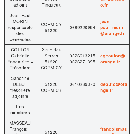
adjoint
Tinqueux
o.fr
Jean-Paul
MORIN
jean-
CORMICY
responsable
0689220994
paul_morin
51220
des
@orange.fr
bénévoles
COULON
2 rue des
Gabrielle
Serres
0326613215
cgcoulon@
Fondatrice –
51220
0626271395
orange.fr
Trésorière
CORMICY
Sandrine
DEBUT
51220
0610269370
debutd@ora
trésorière
CORMICY
nge.fr
adjointe
Les
membres
MASSEAU
François –
francoismas
51220