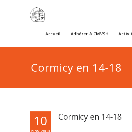
Accueil
Adhérer à CMVSH
Activi
Cormicy en 14-18
Cormicy en 14-18
10
Nov,2008