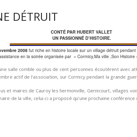
NE DÉTRUIT
CONTÉ PAR HUBERT VALLET
UN PASSIONNÉ D’HISTOIRE.
ovembre 2008
fut riche en histoire locale sur un village détruit pendan
sistance en la soirée organisée par » Cormicy,Ma ville ,Son Histoire 
une salle comble ou plus de cent personnes écoutèrent avec at
bre actif de l’association, sur Cormicy pendant la grande guer
élus et maires de Cauroy les hermonville, Gernicourt, villages voi
re de la ville, celui-ci a proposé qu’une prochaine conférence n