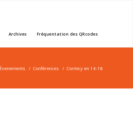
Archives
Fréquentation des QRcodes
Évenements
/
Conférences
/
Cormicy en 14-18