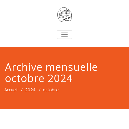
TOGGLE
NAVIGATION
Archive mensuelle
octobre 2024
Accueil
/
2024
/
octobre