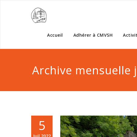
Accueil
Adhérer à CMVSH
Activi
Archive mensuelle j
5
Juil,2022