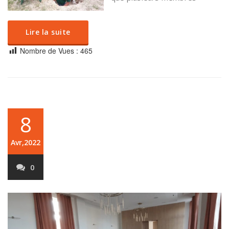
Lire la suite
Nombre de Vues :
465
8
Avr,2022
0