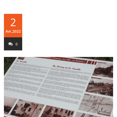
2
Avr,2022
0