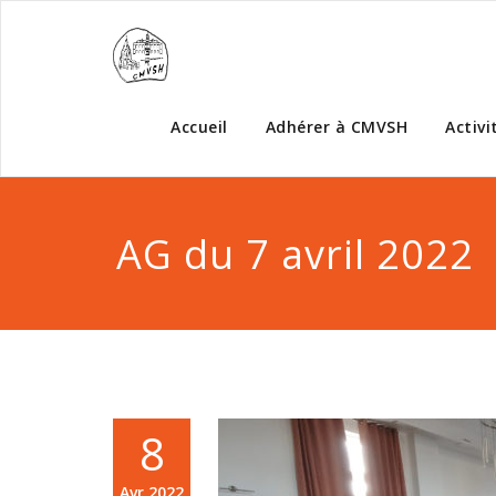
Accueil
Adhérer à CMVSH
Activi
AG du 7 avril 2022
8
Avr,2022