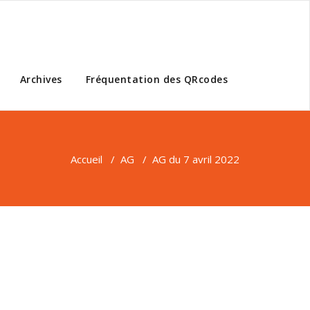
Archives
Fréquentation des QRcodes
Accueil
/
AG
/
AG du 7 avril 2022