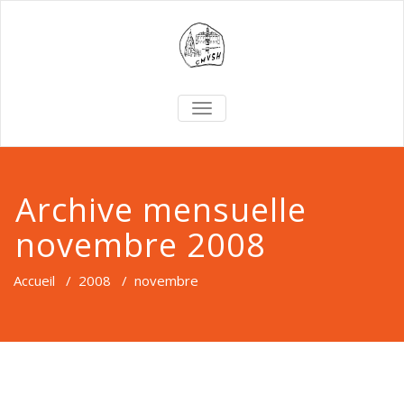
TOGGLE
NAVIGATION
Archive mensuelle
novembre 2008
Accueil
/
2008
/
novembre