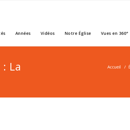
tés
Années
Vidéos
Notre Église
Vues en 360°
: La
Accueil
/