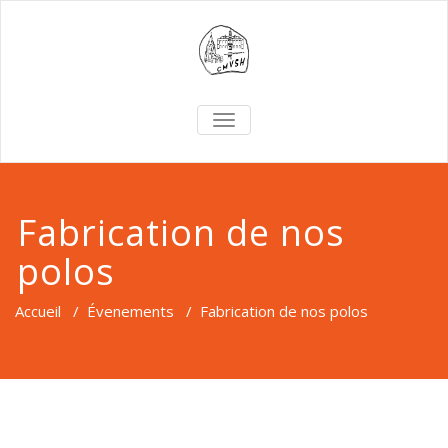
TOGGLE
NAVIGATION
Fabrication de nos
polos
Accueil
/
Évenements
/
Fabrication de nos polos