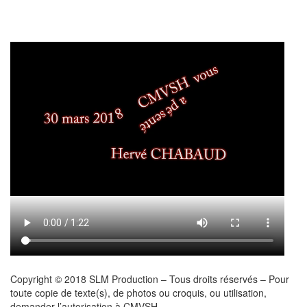
Copyright © 2018 SLM Production – Tous droits réservés – Pour
toute copie de texte(s), de photos ou croquis, ou utilisation,
demander l’autorisation à CMVSH.