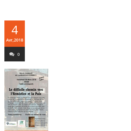
4
Avr,2018
0