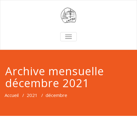
TOGGLE
NAVIGATION
Archive mensuelle
décembre 2021
Accueil
/
2021
/
décembre