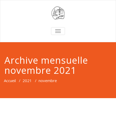
TOGGLE
NAVIGATION
Archive mensuelle
novembre 2021
Accueil
/
2021
/
novembre