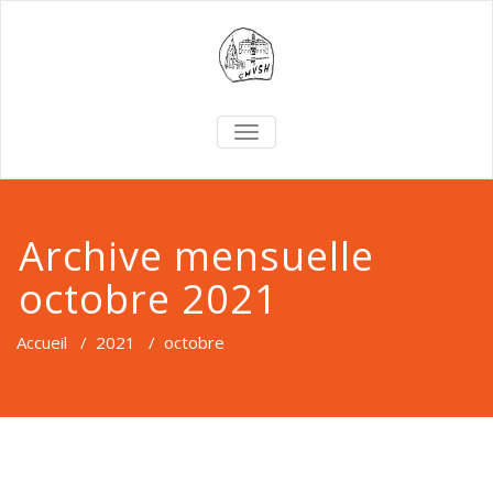
TOGGLE
NAVIGATION
Archive mensuelle
octobre 2021
Accueil
/
2021
/
octobre