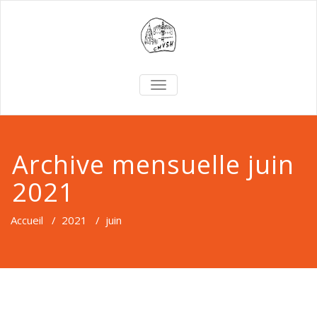
TOGGLE
NAVIGATION
Archive mensuelle juin
2021
Accueil
/
2021
/
juin