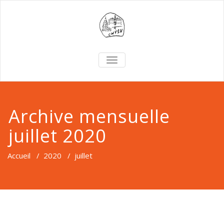
TOGGLE
NAVIGATION
Archive mensuelle
juillet 2020
Accueil
/
2020
/
juillet