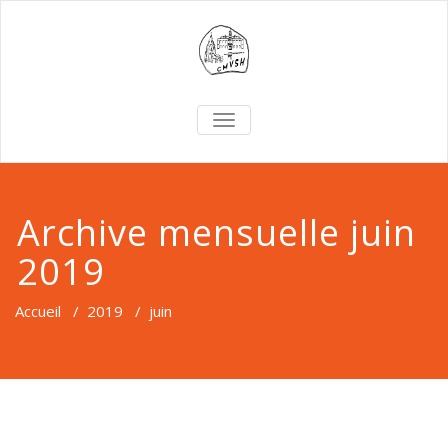
TOGGLE
NAVIGATION
Archive mensuelle juin
2019
Accueil
/
2019
/
juin