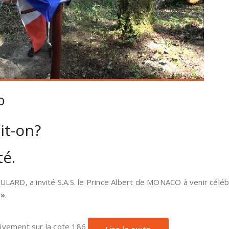
o
it-on?
té.
LARD, a invité S.A.S. le Prince Albert de MONACO à venir célé
 »
.
tivement sur la cote 186