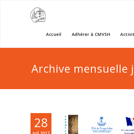
Accueil
Adhérer à CMVSH
Activi
Archive mensuelle j
28
Juil,2017