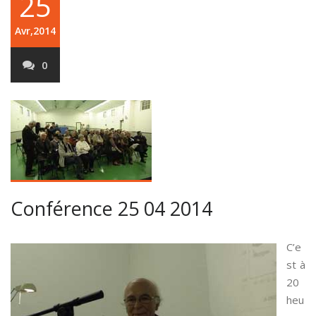
25
Avr,2014
0
Conférence 25 04 2014
C’e
st à
20
heu