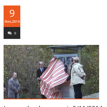
9
Nov,2014
0