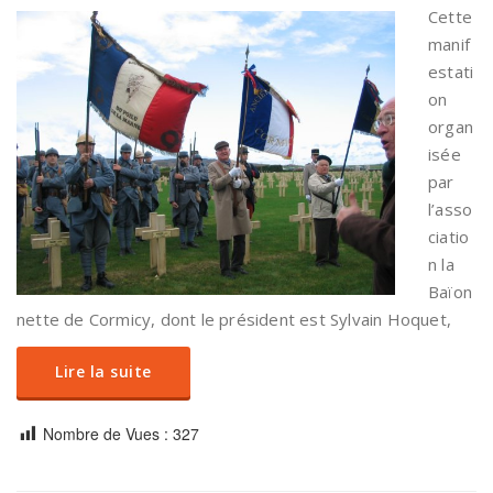
Cette
manif
estati
on
organ
isée
par
l’asso
ciatio
n la
Baïon
nette de Cormicy, dont le président est Sylvain Hoquet,
Lire la suite
Nombre de Vues :
327