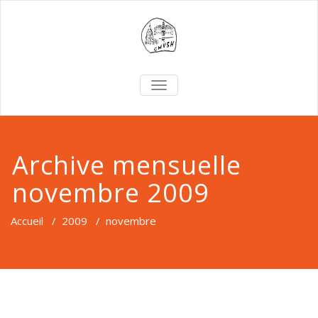
TOGGLE
NAVIGATION
Archive mensuelle
novembre 2009
Accueil
/
2009
/
novembre