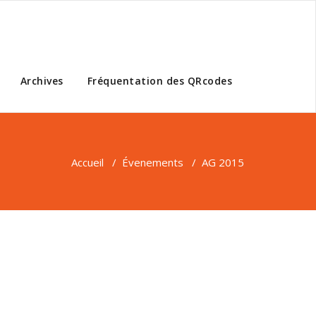
Archives
Fréquentation des QRcodes
Accueil
/
Évenements
/
AG 2015