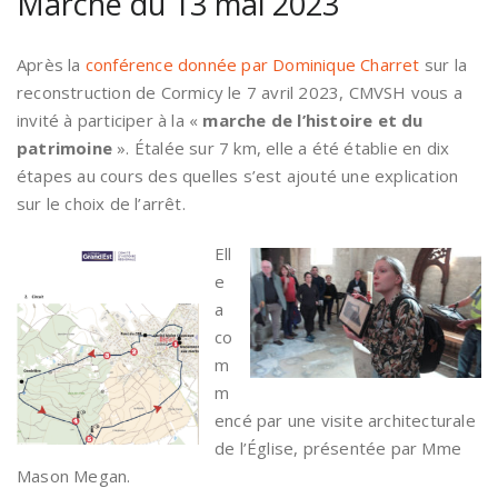
Marche du 13 mai 2023
Après la
conférence donnée par Dominique Charret
sur la
reconstruction de Cormicy le 7 avril 2023, CMVSH vous a
invité à participer à la «
marche de l’histoire et du
patrimoine
». Étalée sur 7 km, elle a été établie en dix
étapes au cours des quelles s’est ajouté une explication
sur le choix de l’arrêt.
Ell
e
a
co
m
m
encé par une visite architecturale
de l’Église, présentée par Mme
Mason Megan.