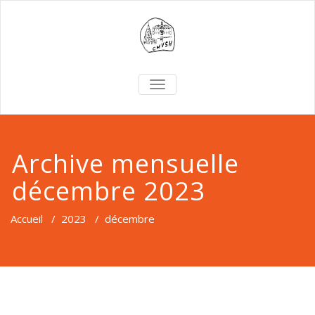
TOGGLE
NAVIGATION
Archive mensuelle
décembre 2023
Accueil
/
2023
/
décembre