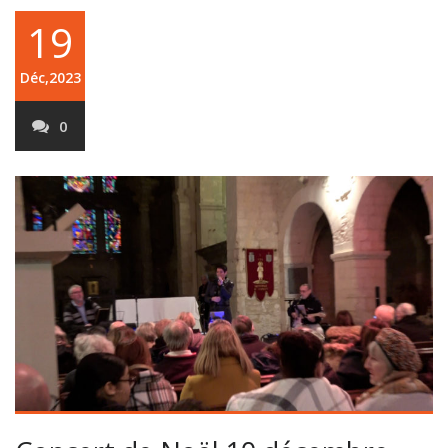
19
Déc,2023
0