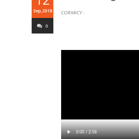
Sep,2018
CORMICY :
0