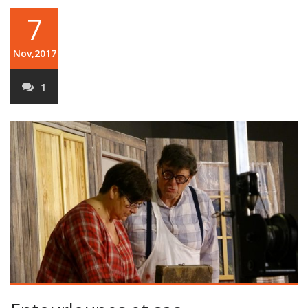
7
Nov,2017
1