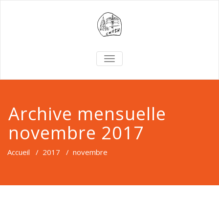
TOGGLE
NAVIGATION
Archive mensuelle
novembre 2017
Accueil
/
2017
/
novembre