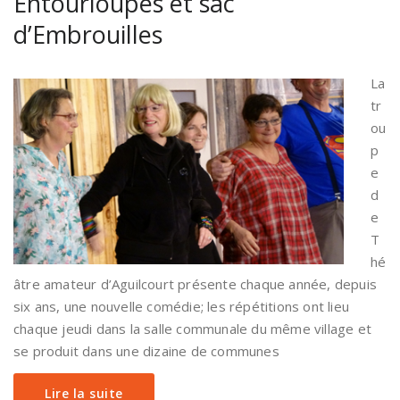
Entourloupes et sac
d’Embrouilles
La
tr
ou
p
e
d
e
T
hé
âtre amateur d’Aguilcourt présente chaque année, depuis
six ans, une nouvelle comédie; les répétitions ont lieu
chaque jeudi dans la salle communale du même village et
se produit dans une dizaine de communes
Lire la suite