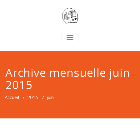
TOGGLE
NAVIGATION
Archive mensuelle juin
2015
Accueil
/
2015
/
juin