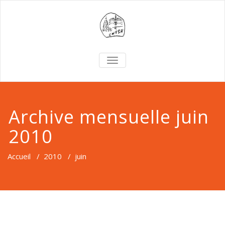
TOGGLE
NAVIGATION
Archive mensuelle juin
2010
Accueil
/
2010
/
juin