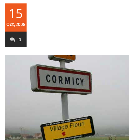
15
Oct,2008
0