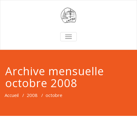
TOGGLE
NAVIGATION
Archive mensuelle
octobre 2008
Accueil
/
2008
/
octobre