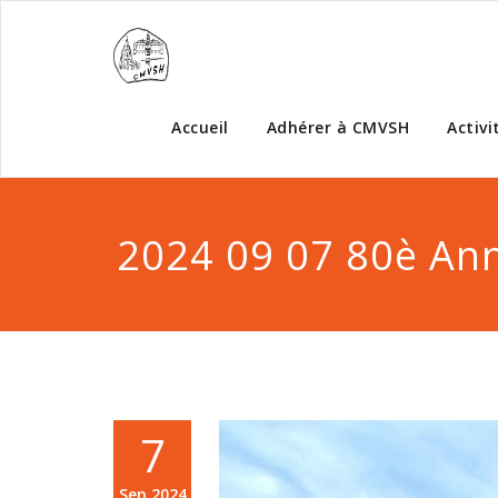
Accueil
Adhérer à CMVSH
Activi
2024 09 07 80è Ann
7
Sep,2024