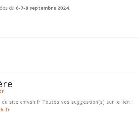
rnées du
6-7-8 septembre 2024
.
ère
or
du site cmvsh.fr Toutes vos suggestion(s) sur le lien :
h.fr