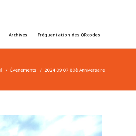
Archives
Fréquentation des QRcodes
il
/
Évenements
/
2024 09 07 80è Anniversaire