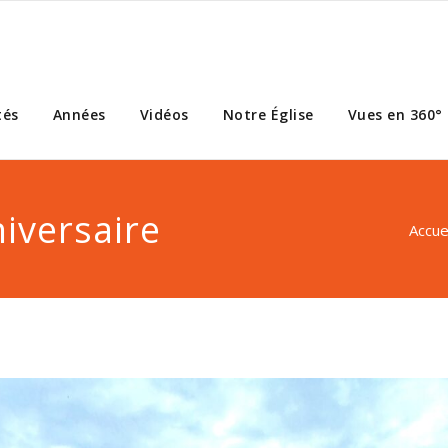
tés
Années
Vidéos
Notre Église
Vues en 360°
iversaire
Accue