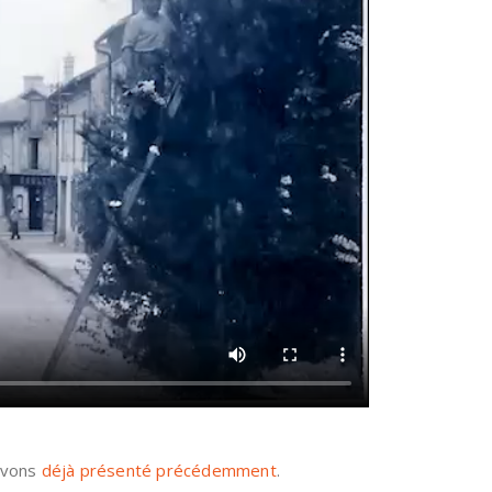
avons
déjà présenté précédemment
.